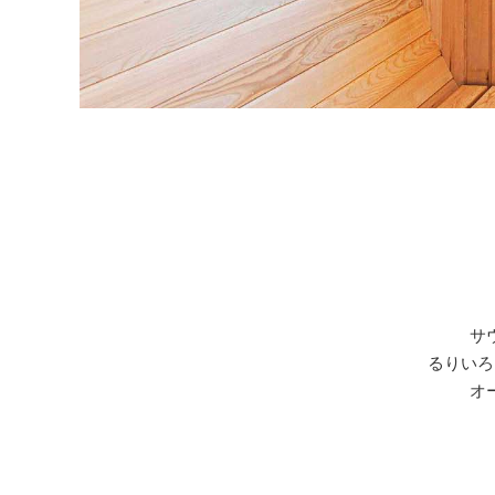
サ
るりいろ
オ