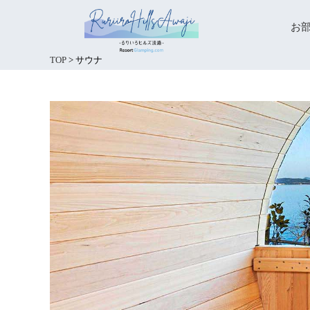
お
TOP
>
サウナ