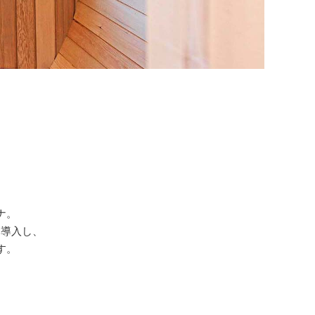
ナ。
を導入し、
す。